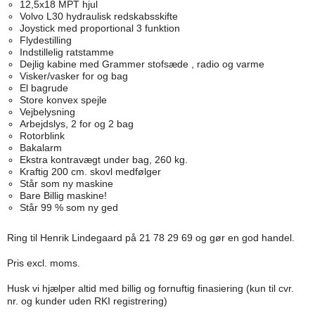
12,5x18 MPT hjul
Volvo L30 hydraulisk redskabsskifte
Joystick med proportional 3 funktion
Flydestilling
Indstillelig ratstamme
Dejlig kabine med Grammer stofsæde , radio og varme
Visker/vasker for og bag
El bagrude
Store konvex spejle
Vejbelysning
Arbejdslys, 2 for og 2 bag
Rotorblink
Bakalarm
Ekstra kontravægt under bag, 260 kg.
Kraftig 200 cm. skovl medfølger
Står som ny maskine
Bare Billig maskine!
Står 99 % som ny ged
Ring til Henrik Lindegaard på 21 78 29 69 og gør en god handel.
Pris excl. moms.
Husk vi hjælper altid med billig og fornuftig finasiering (kun til cvr.
nr. og kunder uden RKI registrering)