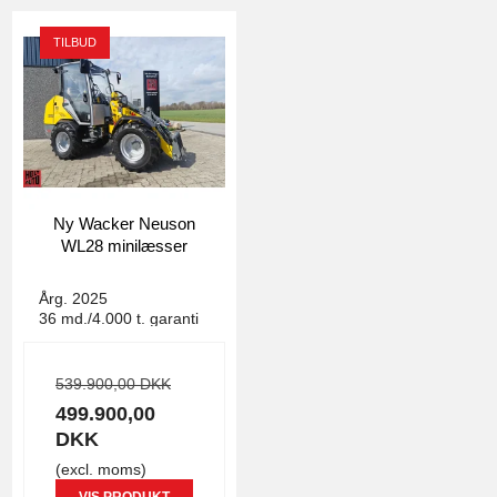
TILBUD
Ny Wacker Neuson
WL28 minilæsser
4157
Årg. 2025
36 md./4.000 t. garanti
539.900,00 DKK
499.900,00
DKK
(excl. moms)
VIS PRODUKT