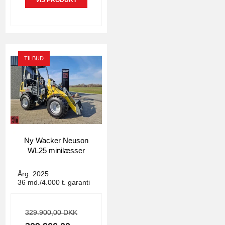
TILBUD
Ny Wacker Neuson
WL25 minilæsser
4769
Årg. 2025
36 md./4.000 t. garanti
329.900,00 DKK