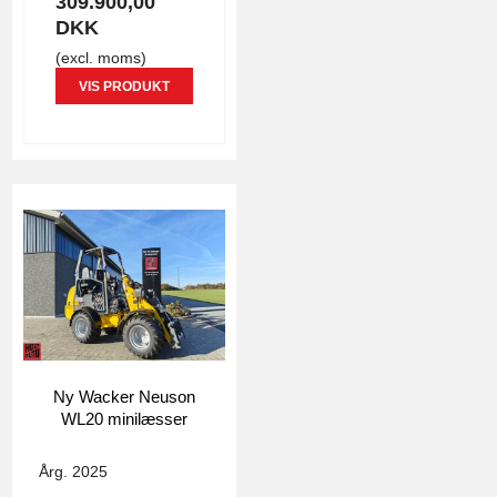
309.900,00
DKK
(excl. moms)
VIS PRODUKT
Ny Wacker Neuson
WL20 minilæsser
4796
Årg. 2025