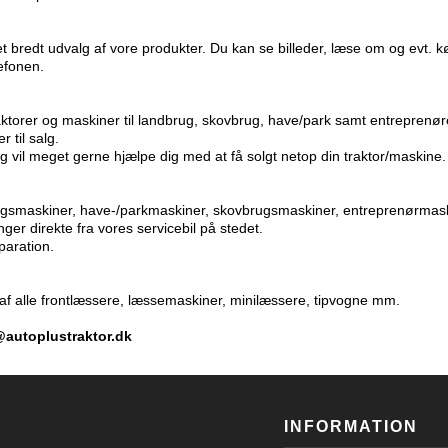
et bredt udvalg af vore produkter. Du kan se billeder, læse om og evt. k
lefonen.
raktorer og maskiner til landbrug, skovbrug, have/park samt entreprenør
 til salg.
g vil meget gerne hjælpe dig med at få solgt netop din traktor/maskine.
andbrugsmaskiner, have-/parkmaskiner, skovbrugsmaskiner, entreprenørm
nger direkte fra vores servicebil på stedet.
paration.
se af alle frontlæssere, læssemaskiner, minilæssere, tipvogne mm.
@autoplustraktor.dk
INFORMATION