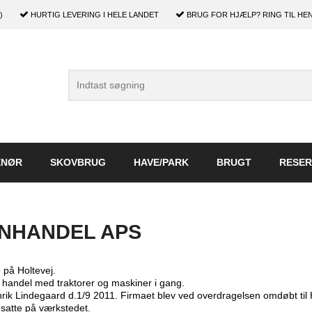
)
HURTIG LEVERING
I HELE LANDET
BRUG FOR HJÆLP?
RING TIL HEN
ENØR
SKOVBRUG
HAVE/PARK
BRUGT
RESER
INHANDEL APS
 på Holtevej.
 handel med traktorer og maskiner i gang.
Henrik Lindegaard d.1/9 2011. Firmaet blev ved overdragelsen omdøbt ti
nsatte på værkstedet.