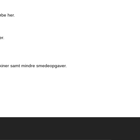
øbe her.
er.
askiner samt mindre smedeopgaver.