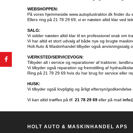
WEBSHOPPEN:
På vores hjemmeside
www.autoplustraktor.dk
finder du 
Ellers ring på 21 78 29 69, vi er næsten altid klar ved te
SALG:
Vi
sidder næsten altid klar til en professionel snak om t
Vi har altid et stort udvalg af både nye og brugte maskiner
Holt Auto & Maskinhandel tilbyder også anvisningssalg o
VÆRKSTED/SERVICEVOGN:
Tilbyder alt i service og reparationer af traktorer, l
Vi tilbyder også reparation og fremstilling af hydrauliksla
Ring på 21 78 29 69 hvis du har brug for service eller re
HUSK:
Vi tilbyder også lovpligtig og årligt eftersyn/godkendel
Vi kan altid træffes på tlf.
21 78 29 69
eller på mail
info
HOLT AUTO & MASKINHANDEL APS