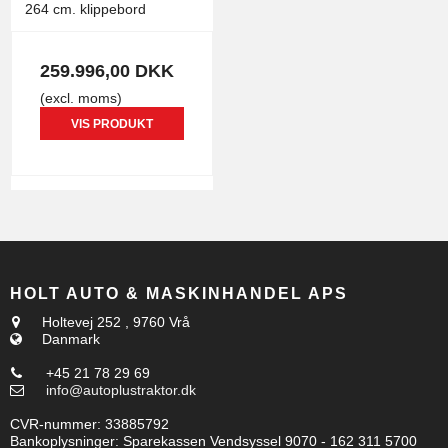
264 cm. klippebord
259.996,00 DKK
(excl. moms)
VIS PRODUKT
HOLT AUTO & MASKINHANDEL APS
Holtevej 252
,
9760 Vrå
Danmark
+45 21 78 29 69
info@autoplustraktor.dk
CVR-nummer
:
33885792
Bankoplysninger
:
Sparekassen Vendsyssel 9070 - 162 311 5700