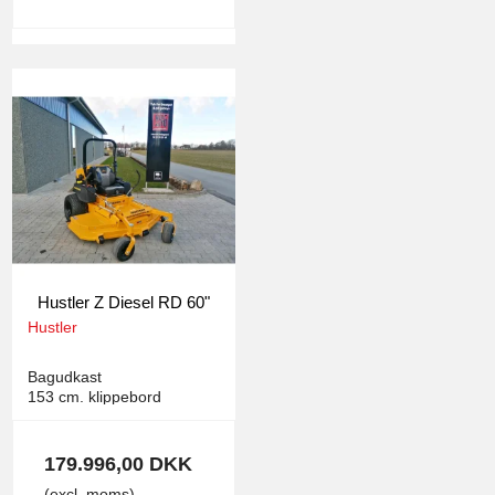
Hustler Z Diesel RD 60"
Hustler
1454
Bagudkast
153 cm. klippebord
179.996,00 DKK
(excl. moms)