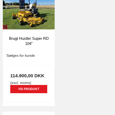
Brugt Hustler Super RD
104"
Hustler
4865
Sælges for kunde
114.900,00 DKK
(excl. moms)
VIS PRODUKT