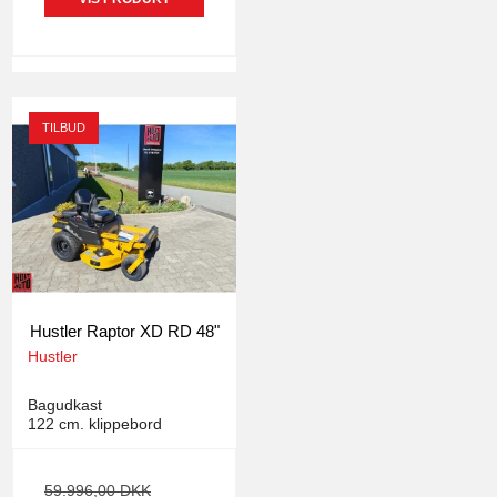
TILBUD
Hustler Raptor XD RD 48"
Hustler
1450
Bagudkast
122 cm. klippebord
59.996,00 DKK