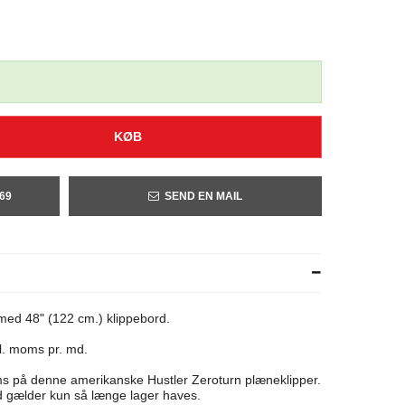
KØB
 69
SEND EN MAIL
med 48" (122 cm.) klippebord.
l. moms pr. md.
ms på denne amerikanske Hustler Zeroturn plæneklipper.
 gælder kun så længe lager haves.