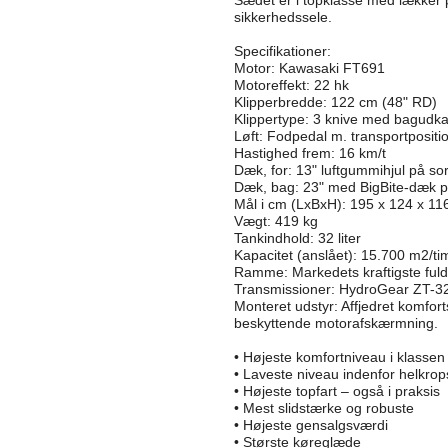
sikkerhedssele.
Specifikationer:
Motor: Kawasaki FT691
Motoreffekt: 22 hk
Klipperbredde: 122 cm (48" RD)
Klippertype: 3 knive med bagudka
Løft: Fodpedal m. transportpositi
Hastighed frem: 16 km/t
Dæk, for: 13" luftgummihjul på so
Dæk, bag: 23" med BigBite-dæk p
Mål i cm (LxBxH): 195 x 124 x 11
Vægt: 419 kg
Tankindhold: 32 liter
Kapacitet (anslået): 15.700 m2/ti
Ramme: Markedets kraftigste ful
Transmissioner: HydroGear ZT-3
Monteret udstyr: Affjedret komf
beskyttende motorafskærmning.
• Højeste komfortniveau i klassen
• Laveste niveau indenfor helkrop
• Højeste topfart – også i praksis
• Mest slidstærke og robuste
• Højeste gensalgsværdi
• Største køreglæde