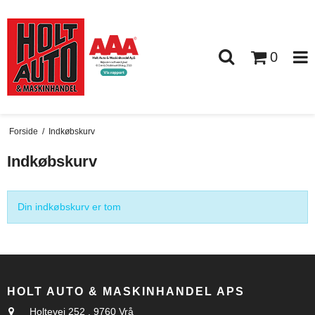
0
Forside
/
Indkøbskurv
Indkøbskurv
Din indkøbskurv er tom
HOLT AUTO & MASKINHANDEL APS
Holtevej 252
,
9760 Vrå