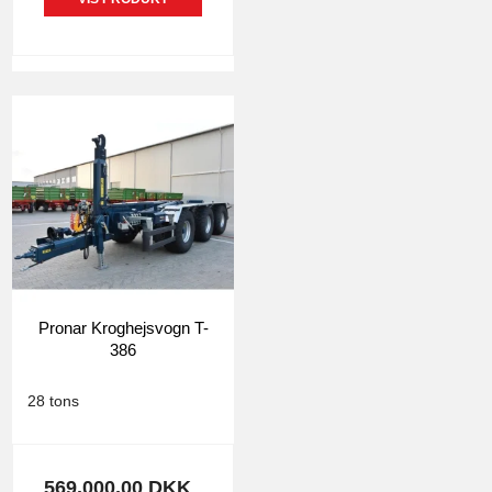
Pronar Kroghejsvogn T-
386
0877
28 tons
569.000,00 DKK