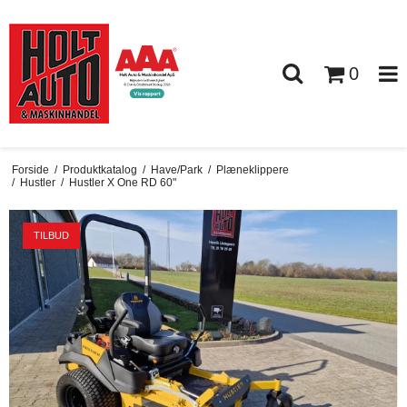
0
Forside
/
Produktkatalog
/
Have/Park
/
Plæneklippere
/
Hustler
/
Hustler X One RD 60"
TILBUD