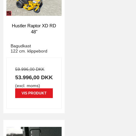
Hustler Raptor XD RD
48"
Hustler
1450
Bagudkast
122 cm. klippebord
59.996,00 DKK
53.996,00 DKK
(excl. moms)
VIS PRODUKT