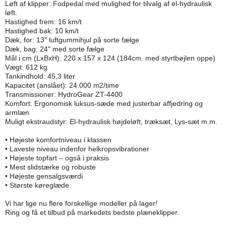
Løft af klipper: Fodpedal med mulighed for tilvalg af el-hydraulisk
løft.
Hastighed frem: 16 km/t
Hastighed bak: 10 km/t
Dæk, for: 13" luftgummihjul på sorte fælge
Dæk, bag: 24" med sorte fælge
Mål i cm (LxBxH): 220 x 157 x 124 (184cm. med styrtbøjlen oppe)
Vægt: 612 kg
Tankindhold: 45,3 liter
Kapacitet (anslået): 24.000 m2/time
Transmissioner: HydroGear ZT-4400
Komfort: Ergonomisk luksus-sæde med justerbar affjedring og
armlæn
Muligt ekstraudstyr: El-hydraulisk højdeløft, træksæt, Lys-sæt m.m.
• Højeste komfortniveau i klassen
• Laveste niveau indenfor helkropsvibrationer
• Højeste topfart – også i praksis
• Mest slidstærke og robuste
• Højeste gensalgsværdi
• Største køreglæde
Vi har lige nu flere forskellige modeller på lager!
Ring og få et tilbud på markedets bedste plæneklipper.