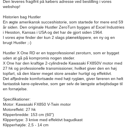
Den leveres fragtfrit på købers adresse ved bestilling i vores
webshop!
Historien bag Hustler
En ægte amerikansk succeshistorie, som startede for mere end 59
år siden. Den originale Hustler ZeroTurn bygges af Excel Industries
i Hesston, Kansas i USA og det har de gjort siden 1964.
I vores øjne finder der kun 2 slags plæneklippere, en ny og en
brugt Hustler ;-)
Hustler X One RD er en topprofessionel zeroturn, som er bygget
uden at gå på kompromis nogen steder.
X One har den kraftige 2-cylindrede Kawasaki FX850V motor med
27 hk og professionelle transmissioner, hvilket giver den en høj
topfart, så den klarer meget store arealer hurtigt og effektivt.
Det affjedrede komfortsæde med højt ryglæn, giver føreren en helt
fantastisk køre-oplevelse, som gør selv de længste arbejdsdage til
en fornøjelse.
Specifikationer:
Motor: Kawasaki FX850 V-Twin motor
Motoreffekt: 27 hk
Klipperbredde: 153 cm (60")
Klippertype: 3 knive med effektivt bagudkast
Klipperhøjde: 2,5 - 14 cm