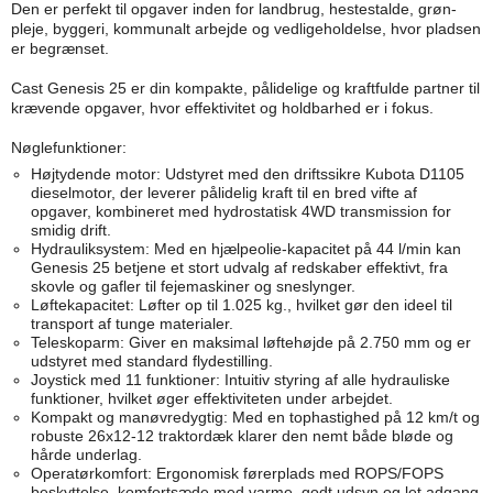
Den er perfekt til opgaver inden for landbrug, hestestalde, grøn-
pleje, byggeri, kommunalt arbejde og vedligeholdelse, hvor pladsen
er begrænset.
Cast Genesis 25 er din kompakte, pålidelige og kraftfulde partner til
krævende opgaver, hvor effektivitet og holdbarhed er i fokus.
Nøglefunktioner:
Højtydende motor: Udstyret med den driftssikre Kubota D1105
dieselmotor, der leverer pålidelig kraft til en bred vifte af
opgaver, kombineret med hydrostatisk 4WD transmission for
smidig drift.
Hydrauliksystem: Med en hjælpeolie-kapacitet på 44 l/min kan
Genesis 25 betjene et stort udvalg af redskaber effektivt, fra
skovle og gafler til fejemaskiner og sneslynger.
Løftekapacitet: Løfter op til 1.025 kg., hvilket gør den ideel til
transport af tunge materialer.
Teleskoparm: Giver en maksimal løftehøjde på 2.750 mm og er
udstyret med standard flydestilling.
Joystick med 11 funktioner: Intuitiv styring af alle hydrauliske
funktioner, hvilket øger effektiviteten under arbejdet.
Kompakt og manøvredygtig: Med en tophastighed på 12 km/t og
robuste 26x12-12 traktordæk klarer den nemt både bløde og
hårde underlag.
Operatørkomfort: Ergonomisk førerplads med ROPS/FOPS
beskyttelse, komfortsæde med varme, godt udsyn og let adgang