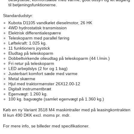
til betjeningsfunktionerne.
Standardudstyr:
Kubota D1105 vandkølet dieselmotor, 26 HK
4WD hydrostatisk transmission
Elektrisk differentialespærre
Teleskoparm med parallel føring
Løftekraft: 1.025 kg.
11 funktioners joystick
Eludtag på teleskoparm
Dobbeltvirkende olieudtag på teleskoparm (44 l./min.)
Fri retur på teleskoparm
LED arbejdslys (2 for og 1 bag)
Justerbart komfort sæde med varme
Metal skærme
Hjul med traktormønster 26X12.00-12
Digitalt instrumentbræt
Egenvægt: 1.260 kg.
100 kg. bagvægte (samlet egenvægt på 1.360 kg.)
Køb en ny Variant 3518 M4 maskintrailer med på leasingkontrakten
til kun 490 DKK excl. moms pr. mdr.
For mere info, se billeder med specifikationer.