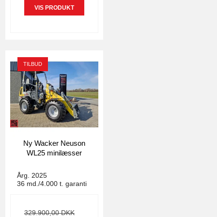
VIS PRODUKT
TILBUD
Ny Wacker Neuson
WL25 minilæsser
4769
Årg. 2025
36 md./4.000 t. garanti
329.900,00 DKK