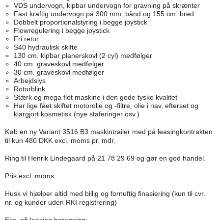
VDS undervogn, kipbar undervogn for gravning på skrænter
Fast kraftig undervogn på 300 mm. bånd og 155 cm. bred
Dobbelt proportionalstyring i begge joystick
Flowregulering i begge joystick
Fri retur
S40 hydraulisk skifte
130 cm. kipbar planerskovl (2 cyl) medfølger
40 cm. graveskovl medfølger
30 cm. graveskovl medfølger
Arbejdslys
Rotorblink
Stærk og mega flot maskine i den gode tyske kvalitet
Har lige fået skiftet motorolie og -filtre, olie i nav, efterset og
klargjort kosmetisk (nye staferinger osv.)
Køb en ny Variant 3516 B3 maskintrailer med på leasingkontrakten
til kun 480 DKK excl. moms pr. mdr.
Ring til Henrik Lindegaard på 21 78 29 69 og gør en god handel.
Pris excl. moms.
Husk vi hjælper altid med billig og fornuftig finasiering (kun til cvr.
nr. og kunder uden RKI registrering)