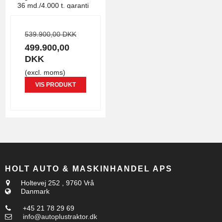
36 md./4.000 t. garanti
539.900,00 DKK
499.900,00
DKK
(excl. moms)
VIS PRODUKT
HOLT AUTO & MASKINHANDEL APS
Holtevej 252
,
9760 Vrå
Danmark
+45 21 78 29 69
info@autoplustraktor.dk