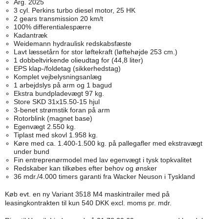
Årg. 2025
3 cyl. Perkins turbo diesel motor, 25 HK
2 gears transmission 20 km/t
100% differentialespærre
Kadantræk
Weidemann hydraulisk redskabsfæste
Lavt læssetårn for stor løftekraft (løftehøjde 253 cm.)
1 dobbeltvirkende olieudtag for (44,8 liter)
EPS klap-/foldetag (sikkerhedstag)
Komplet vejbelysningsanlæg
1 arbejdslys på arm og 1 bagud
Ekstra bundpladevægt 97 kg.
Store SKD 31x15.50-15 hjul
3-benet strømstik foran på arm
Rotorblink (magnet base)
Egenvægt 2.550 kg.
Tiplast med skovl 1.958 kg.
Køre med ca. 1.400-1.500 kg. på pallegafler med ekstravægt
under bund
Fin entreprenørmodel med lav egenvægt i tysk topkvalitet
Redskaber kan tilkøbes efter behov og ønsker
36 mdr./4.000 timers garanti fra Wacker Neuson i Tyskland
Køb evt. en ny Variant 3518 M4 maskintrailer med på
leasingkontrakten til kun 540 DKK excl. moms pr. mdr.