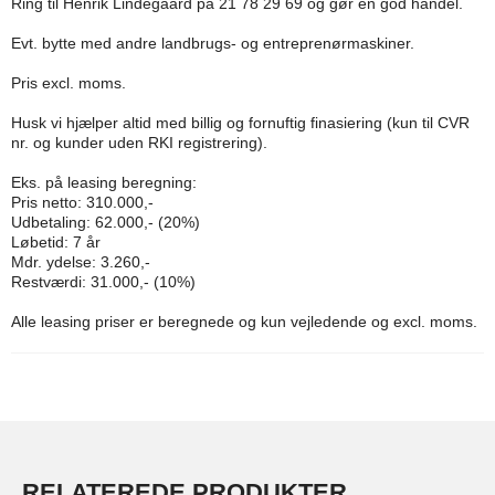
Ring til Henrik Lindegaard på 21 78 29 69 og gør en god handel.
Evt. bytte med andre landbrugs- og entreprenørmaskiner.
Pris excl. moms.
Husk vi hjælper altid med billig og fornuftig finasiering (kun til CVR
nr. og kunder uden RKI registrering).
Eks. på leasing beregning:
Pris netto: 310.000,-
Udbetaling: 62.000,- (20%)
Løbetid: 7 år
Mdr. ydelse: 3.260,-
Restværdi: 31.000,- (10%)
Alle leasing priser er beregnede og kun vejledende og excl. moms.
RELATEREDE PRODUKTER