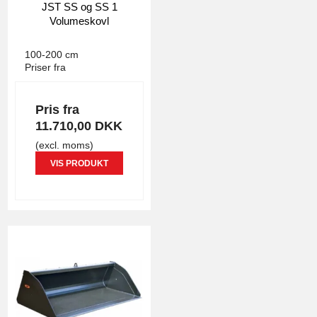
JST SS og SS 1
Volumeskovl
JST
4427
100-200 cm
Priser fra
Pris fra
11.710,00 DKK
(excl. moms)
VIS PRODUKT