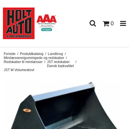
0
Forside
/
Produktkatalog
/
Landbrug
/
Minilæssere/gummigede og redskaber
/
Redskaber til minilæsser
/
JST redskaber
/
Dansk topkvalitet
JST M Volumeskovl