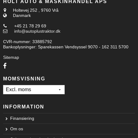
HOLT AUTO & MASKINHANDEL APS
Holtevej 252
,
9760 Vrå
Danmark
+45 21 78 29 69
info@autoplustraktor.dk
CVR-nummer
:
33885792
Bankoplysninger
:
Sparekassen Vendsyssel 9070 - 162 311 5700
Sitemap
MOMSVISNING
INFORMATION
Finansiering
Om os