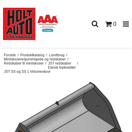
0
Forside
/
Produktkatalog
/
Landbrug
/
Minilæssere/gummigede og redskaber
/
Redskaber til minilæsser
/
JST redskaber
/
Dansk topkvalitet
JST SS og SS 1 Volumeskovl