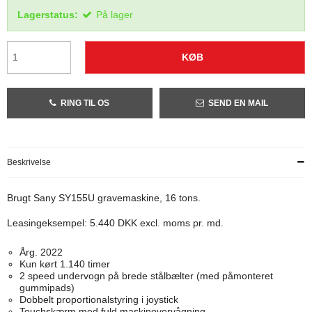
Lagerstatus:
På lager
KØB
RING TIL OS
SEND EN MAIL
Beskrivelse
Brugt Sany SY155U gravemaskine, 16 tons.
Leasingeksempel: 5.440 DKK excl. moms pr. md.
Årg. 2022
Kun kørt 1.140 timer
2 speed undervogn på brede stålbælter (med påmonteret
gummipads)
Dobbelt proportionalstyring i joystick
Touchskærm med fuld maskinovervågning