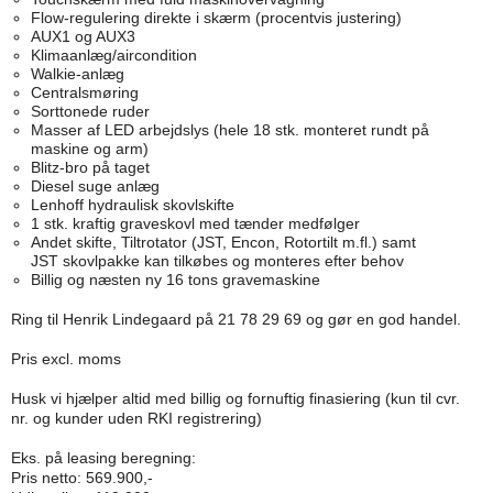
Flow-regulering direkte i skærm (procentvis justering)
AUX1 og AUX3
Klimaanlæg/aircondition
Walkie-anlæg
Centralsmøring
Sorttonede ruder
Masser af LED arbejdslys (hele 18 stk. monteret rundt på
maskine og arm)
Blitz-bro på taget
Diesel suge anlæg
Lenhoff hydraulisk skovlskifte
1 stk. kraftig graveskovl med tænder medfølger
Andet skifte, Tiltrotator (JST, Encon, Rotortilt m.fl.) samt
JST skovlpakke kan tilkøbes og monteres efter behov
Billig og næsten ny 16 tons gravemaskine
Ring til Henrik Lindegaard på 21 78 29 69 og gør en god handel.
Pris excl. moms
Husk vi hjælper altid med billig og fornuftig finasiering (kun til cvr.
nr. og kunder uden RKI registrering)
Eks. på leasing beregning:
Pris netto: 569.900,-