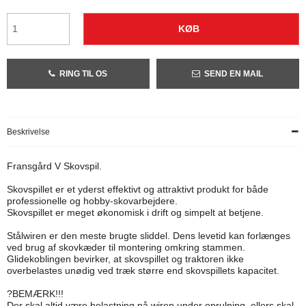
KØB
RING TIL OS
SEND EN MAIL
Beskrivelse
Fransgård V Skovspil.
Skovspillet er et yderst effektivt og attraktivt produkt for både
professionelle og hobby-skovarbejdere.
Skovspillet er meget økonomisk i drift og simpelt at betjene.
Stålwiren er den meste brugte sliddel. Dens levetid kan forlænges
ved brug af skovkæder til montering omkring stammen.
Glidekoblingen bevirker, at skovspillet og traktoren ikke
overbelastes unødig ved træk større end skovspillets kapacitet.
?BEMÆRK!!!
Der skal altid være belastning på wiren under oprulning, ellers skal