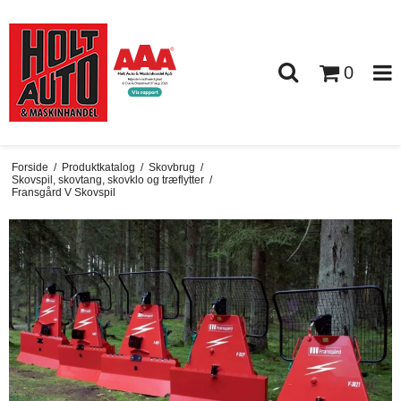
0
Forside
/
Produktkatalog
/
Skovbrug
/
Skovspil, skovtang, skovklo og træflytter
/
Fransgård V Skovspil