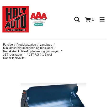
0
Forside
/
Produktkatalog
/
Landbrug
/
Minilæssere/gummigede og redskaber
/
Redskaber til teleskoplæsser og gummiged
/
JST redskaber
/
JST RG 4-1 Skovl
Dansk topkvalitet