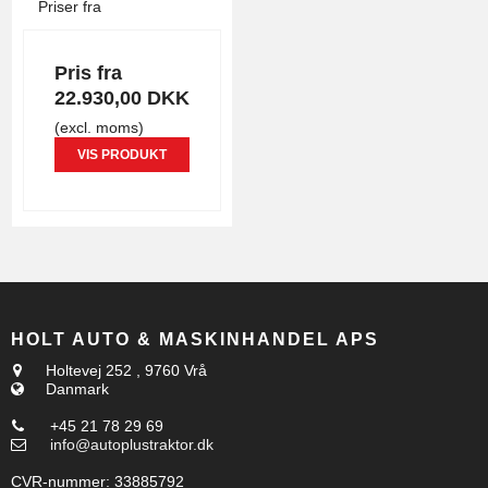
Priser fra
Pris fra
22.930,00 DKK
(excl. moms)
VIS PRODUKT
HOLT AUTO & MASKINHANDEL APS
Holtevej 252
,
9760 Vrå
Danmark
+45 21 78 29 69
info@autoplustraktor.dk
CVR-nummer
:
33885792