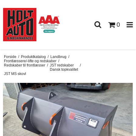
0
Forside
/
Produktkatalog
/
Landbrug
/
Frontlæssere/-lifte og redskaber
/
Redskaber til frontlæsser
/
JST redskaber
/
Dansk topkvalitet
JST MS skovl