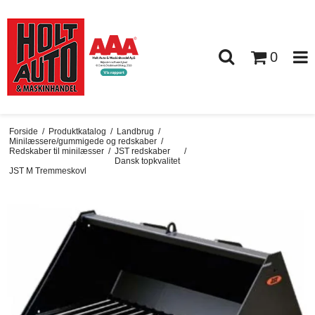
0
Forside
/
Produktkatalog
/
Landbrug
/
Minilæssere/gummigede og redskaber
/
Redskaber til minilæsser
/
JST redskaber
/
Dansk topkvalitet
JST M Tremmeskovl