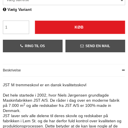
Vælg størrelse
Vælg Variant
KØB
RING TIL OS
SEND EN MAIL
Beskrivelse
JST M tremmeskovl er en dansk kvalitetsskovl
Det hele startede i 2002, hvor Niels Jørgensen grundlagde
Maskinfabrikken JST A/S. De råder i dag over en moderne fabrik
2
på 7.000 m
og alle redskaber fra JST A/S er 100% made in
Denmark.
JST laver selv alle delene til deres skovle og redskaber på
fabrikken i Lem St. og de har derfor fuld kontrol over kvaliteten og
produktionsprocessen. Dette betyder at de kan lave nogle af de