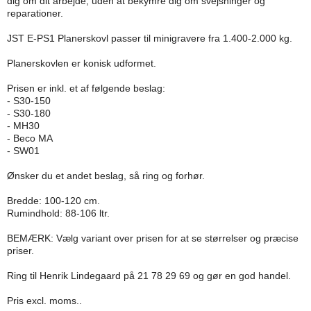
dig om dit arbejde, uden at bekymre dig om svejsninger og
reparationer.
JST E-PS1 Planerskovl passer til minigravere fra 1.400-2.000 kg.
Planerskovlen er konisk udformet.
Prisen er inkl. et af følgende beslag:
- S30-150
- S30-180
- MH30
- Beco MA
- SW01
Ønsker du et andet beslag, så ring og forhør.
Bredde: 100-120 cm.
Rumindhold: 88-106 ltr.
BEMÆRK: Vælg variant over prisen for at se størrelser og præcise
priser.
Ring til Henrik Lindegaard på 21 78 29 69 og gør en god handel.
Pris excl. moms..