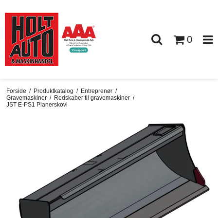
0
Forside
/
Produktkatalog
/
Entreprenør
/
Gravemaskiner
/
Redskaber til gravemaskiner
/
JST E-PS1 Planerskovl