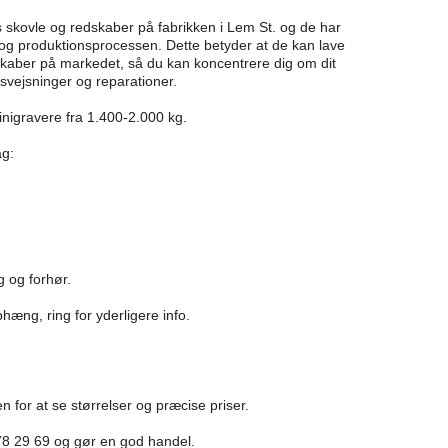
es skovle og redskaber på fabrikken i Lem St. og de har
n og produktionsprocessen. Dette betyder at de kan lave
skaber på markedet, så du kan koncentrere dig om dit
svejsninger og reparationer.
inigravere fra 1.400-2.000 kg.
ag:
g og forhør.
æng, ring for yderligere info.
for at se størrelser og præcise priser.
 78 29 69 og gør en god handel.