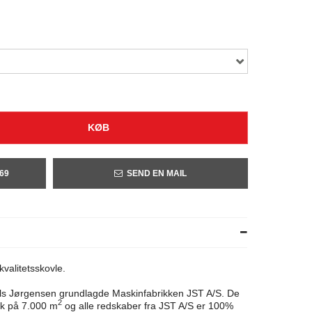
KØB
 69
SEND EN MAIL
valitetsskovle.
iels Jørgensen grundlagde Maskinfabrikken JST A/S. De
2
ik på 7.000 m
og alle redskaber fra JST A/S er 100%